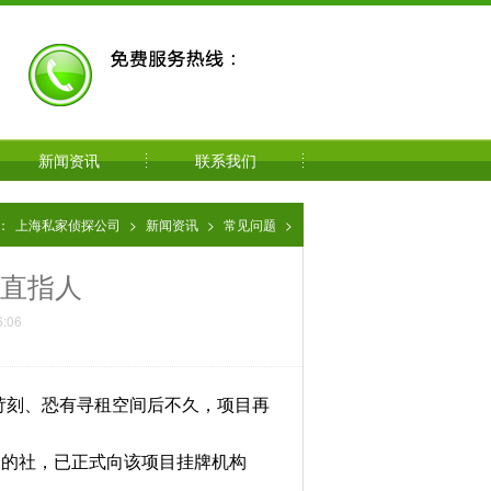
新闻资讯
联系我们
：
上海私家侦探公司
>
新闻资讯
>
常见问题
>
社直指人
:06
苛刻、恐有寻租空间后不久，项目再
一的社，已正式向该项目挂牌机构