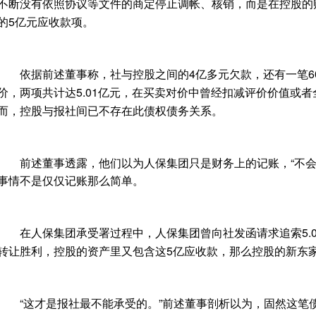
不断没有依照协议等文件的商定停止调帐、核销，而是在控股的
的5亿元应收款项。
依据前述董事称，社与控股之间的4亿多元欠款，还有一笔60
价，两项共计达5.01亿元，在买卖对价中曾经扣减评价价值或
而，控股与报社间已不存在此债权债务关系。
前述董事透露，他们以为人保集团只是财务上的记账，“不会
事情不是仅仅记账那么简单。
在人保集团承受署过程中，人保集团曾向社发函请求追索5.01
转让胜利，控股的资产里又包含这5亿应收款，那么控股的新东
“这才是报社最不能承受的。”前述董事剖析以为，固然这笔债