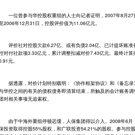
一位曾参与华控股权重组的人士向记者证明，2007年8月2
至2006年12月31日，控股评价值为11.06亿元。
评价社对控股欠款6.27亿、或有负债2.04亿、已计提坏账准备2
控对付社款项3.33亿元，累计调整扣减对价7.43亿元。最终计算
0.91元。
据透露，对价计划特别载明：《协作框架协议》和《备忘录
与华控之间的有关的债权债务即清算结束，所触及的会计账务调
团对相关事项无追索权。
由于中海外重组停顿迟缓，人保集团得以介入。2008年6月，
保投资取得控股55%股权，和广联投资54.21%的股权。参与